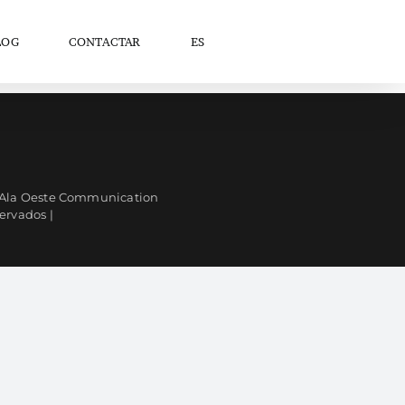
LOG
CONTACTAR
ES
| Ala Oeste Communication
servados |