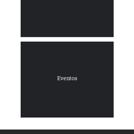
portavoces, porque el verdadero talento
se desarrolla con aprendizaje.
Encontramos el mensaje que se alinea
con los objetivos de cada empresa o
institución. Creamos el entorno y
Eventos
diseñamos el momento. Causamos
impacto para generar emociones,
aprendizaje y motivación.