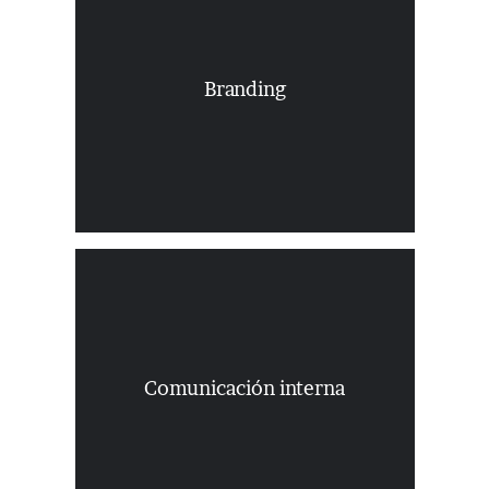
Convertimos al cliente potencial en
cliente final. Creamos fans de la marca.
Fidelizamos al consumidor. Estas son
nuestras metas, con la complicidad de
Branding
nuestros clientes. Buscamos la máxima
rentabilidad del negocio a través de la
comunicación, gracias a herramientas
convencionales o de las más
innovadoras..
Porque las personas son lo más
importante. El empleado, el
colaborador… Es el primer embajador
de una marca, de una empresa, de una
institución. La comunicación interna
Comunicación interna
existe siempre, hagámosla rentable.
Trabajamos para construir empresas e
instituciones saludables donde todos
compartan un mismo fin.