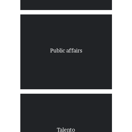
Definimos objetivos y desarrollamos
programas que fortalezcan la relación
de la empresa con otras instituciones,
empresas u organismos públicos y
Public affairs
privados y establecer marcos de
colaboración y convenios que refuercen
los valores y misión de nuestros clientes.
Porque vivimos en un mundo
interconectado…
Impartimos cursos en habilidades de
comunicación y cursos de formación de
Talento