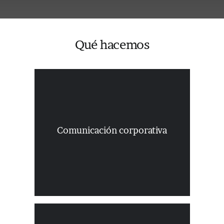
Qué hacemos
Fomentamos el diálogo: construimos la
voz de la empresa, la institución o la
marca. Alineamos a nuestros clientes
Comunicación corporativa
con sus públicos para ser más notorios,
para ser más rentables y fiables. Para ser
líderes.