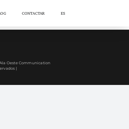
LOG
CONTACTAR
ES
| Ala Oeste Communication
servados |